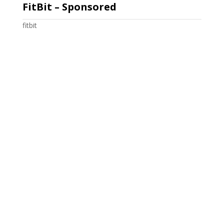
FitBit – Sponsored
fitbit