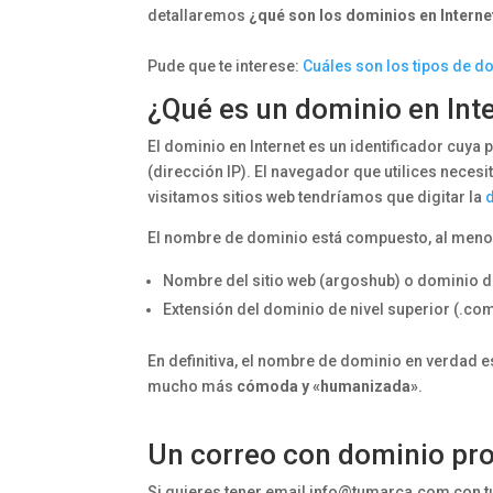
detallaremos
¿qué son los dominios en Intern
Pude que te interese:
Cuáles son los tipos de d
¿Qué es un dominio en Int
El dominio en Internet es un identificador cuya
(dirección IP). El navegador que utilices necesi
visitamos sitios web tendríamos que digitar la
El nombre de dominio está compuesto, al meno
Nombre del sitio web (argoshub) o dominio d
Extensión del dominio de nivel superior (.co
En definitiva, el nombre de dominio en verdad 
mucho más
cómoda y «humanizada»
.
Un correo con dominio pr
Si quieres tener email info@tumarca.com con t