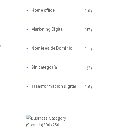
Home office
(10)
Marketing Digital
(47)
e
Nombres de Dominio
(11)
Sin categoría
(2)
Transformación Digital
(16)
a