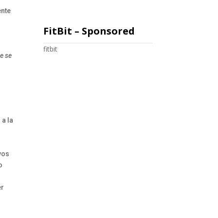
ente
FitBit – Sponsored
fitbit
ue se
 a la
vos
o
er