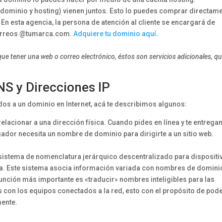
(dominio y hosting) vienen juntos. Esto lo puedes comprar directam
. En esta agencia, la persona de atención al cliente se encargará de
correos @tumarca.com.
Adquiere tu dominio aquí
.
ue tener una web o correo electrónico, éstos son servicios adicionales, q
S y Direcciones IP
s a un dominio en Internet, acá te describimos algunos:
lacionar a una dirección física. Cuando pides en línea y te entregan
ador necesita un nombre de dominio para dirigirte a un sitio web.
sistema de nomenclatura jerárquico descentralizado para dispositi
ada. Este sistema asocia información variada con nombres de domini
unción más importante es «traducir» nombres inteligibles para las
 con los equipos conectados a la red, esto con el propósito de pod
mente.