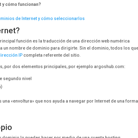
et y cómo funcionan?
ominios de Internet y cómo seleccionarlos
ernet?
 principal función es la traducción de una dirección web numérica
ta un nombre de dominio para dirigirte. Sin el dominio, todos los qu
dirección IP
completa referente del sitio.
s, por dos elementos principales, por ejemplo argoshub.com:
e segundo nivel
m)
es una «envoltura» que nos ayuda a navegar por Internet de una form
opio
u dominio lo puedes hacer por medio de una cuenta hosting.