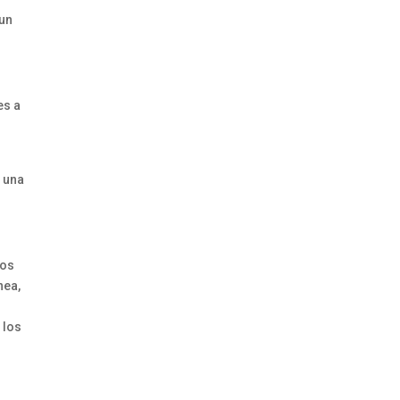
 un
es a
 una
los
nea,
a
 los