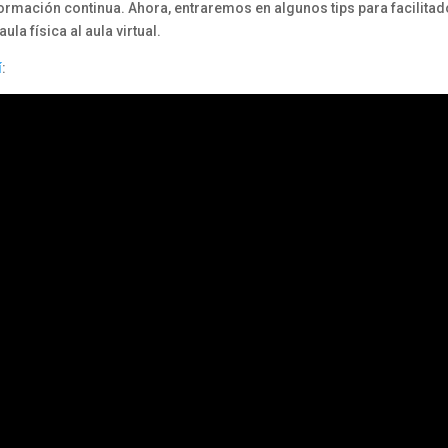
ormación continua. Ahora, entraremos en algunos tips para facilita
la física al aula virtual.
í
: