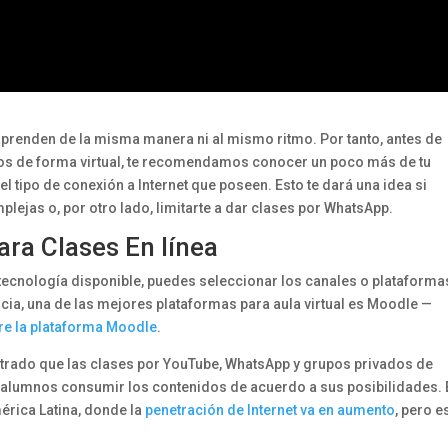
renden de la misma manera ni al mismo ritmo. Por tanto, antes de
os de forma virtual, te recomendamos conocer un poco más de tu
el tipo de conexión a Internet que poseen. Esto te dará una idea si
ejas o, por otro lado, limitarte a dar clases por WhatsApp.
ara Clases En línea
tecnología disponible, puedes seleccionar los canales o plataforma
encia, una de las mejores plataformas para aula virtual es Moodle —
bre la plataforma Moodle
.
rado que las clases por YouTube, WhatsApp y grupos privados de
s alumnos consumir los contenidos de acuerdo a sus posibilidades. 
érica Latina, donde la
penetración de Internet va en aumento
, pero e