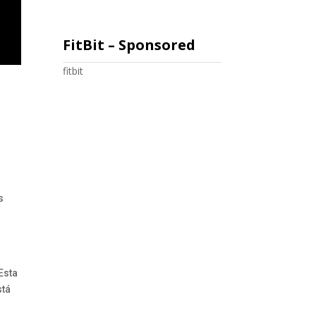
FitBit – Sponsored
fitbit
s
Esta
stá